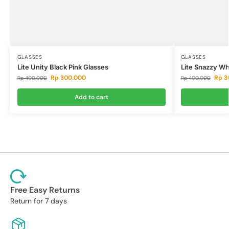
GLASSES
GLASSES
Lite Unity Black Pink Glasses
Lite Snazzy Wh
Rp
300.000
Rp
3
Rp
400.000
Rp
400.000
Add to cart
Free Easy Returns
Return for 7 days