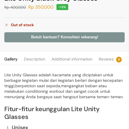
Rp
350.000
Rp
400.000
-13%
Out of stock
Butuh bantuan? Konsultasi sekarang!
Gallery
Description
Additional information
Reviews
0
Lite Unity Glasses adalah kacamata yang diciptakan untuk
berbagai kegiatan mulai dari kegiatan berlari dengan kecepatan
tinggi,berpeloton saat sepeda,mengangkat beban atau
melakukan
conditioning workout
dan sangat cocok untuk
menunjang Anda bergaya saat
hangout
bersama teman-teman.
Fitur-fitur keunggulan Lite Unity
Glasses
Unisex