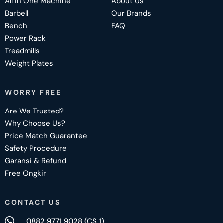
All in One Machine
About Us
Barbell
Our Brands
Bench
FAQ
Power Rack
Treadmills
Weight Plates
WORRY FREE
Are We Trusted?
Why Choose Us?
Price Match Guarantee
Safety Procedure
Garansi & Refund
Free Ongkir
CONTACT US
0882 9771 9028 (CS 1)