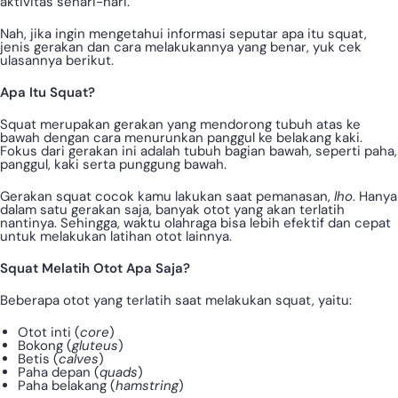
aktivitas sehari-hari.
Nah, jika ingin mengetahui informasi seputar apa itu squat,
jenis gerakan dan cara melakukannya yang benar, yuk cek
ulasannya berikut.
Apa Itu Squat?
Squat merupakan gerakan yang mendorong tubuh atas ke
bawah dengan cara menurunkan panggul ke belakang kaki.
Fokus dari gerakan ini adalah tubuh bagian bawah, seperti paha,
panggul, kaki serta punggung bawah.
Gerakan squat cocok kamu lakukan saat pemanasan,
lho
. Hanya
dalam satu gerakan saja, banyak otot yang akan terlatih
nantinya. Sehingga, waktu olahraga bisa lebih efektif dan cepat
untuk melakukan latihan otot lainnya.
Squat Melatih Otot Apa Saja?
Beberapa otot yang terlatih saat melakukan squat, yaitu:
Otot inti (
core
)
Bokong (
gluteus
)
Betis (
calves
)
Paha depan (
quads
)
Paha belakang (
hamstring
)