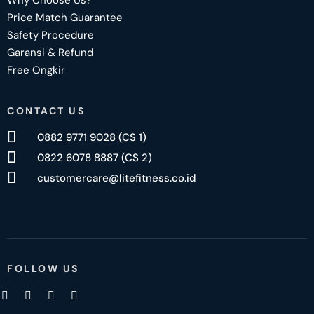
Why Choose Us?
Price Match Guarantee
Safety Procedure
Garansi & Refund
Free Ongkir
CONTACT US
0882 9771 9028 (CS 1)
0822 6078 8887 (CS 2)
customercare@litefitness.co.id
FOLLOW US