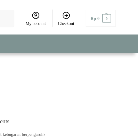
Search
Rp
0
0
My account
Checkout
ents
t kebugaran berpengaruh?