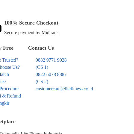
100% Secure Checkout
Secure payment by Midtrans
 Free
Contact Us
 Trusted?
0882 9771 9028
hoose Us?
(CS 1)
Match
0822 6078 8887
tee
(CS 2)
 Procedure
customercare@litefitness.co.id
i & Refund
ngkir
tplace