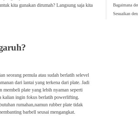
Bagaimana den
untuk kita gunakan dirumah? Langsung saja kita
Sesuaikan den
garuh?
lian seorang pemula atau sudah berlatih selevel
amanan dari lantai yang terkena dari plate. Jadi
an membeli plate yang lebih nyaman seperti
kalian ingin fokus berlatih powerlifting.
butuhan rumahan,namun rubber plate tidak
embanting barbell seusai mengangkat.