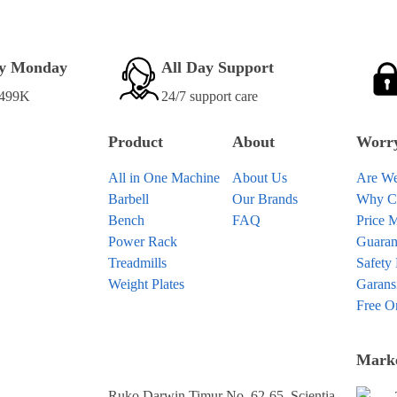
ry Monday
All Day Support
 499K
24/7 support care
Product
About
Worry
All in One Machine
About Us
Are We
Barbell
Our Brands
Why C
Bench
FAQ
Price 
Power Rack
Guaran
Treadmills
Safety
Weight Plates
Garans
Free O
Marke
Ruko Darwin Timur No. 62-65, Scientia