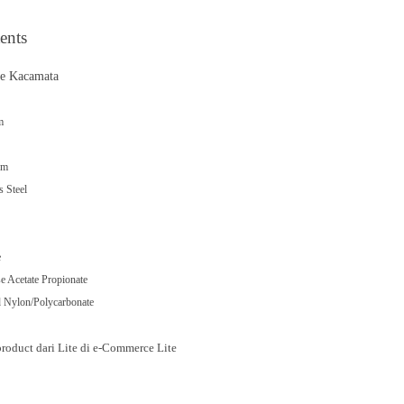
ents
me Kacamata
um
ium
s Steel
e
se Acetate Propionate
 Nylon/Polycarbonate
roduct dari Lite di e-Commerce Lite