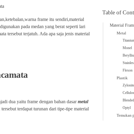
Table of Cont
n,ketebalan,warna frame itu sendiri,material
Material Fra
igunakan pada medan yang berat seperti lari
Metal
 tersebut terjatuh. Ada apa saja jenis material
Titani
Monel
Beryll
Stainles
Flexon
acamata
Plastik
Zylonit
Cellulo
Blended
njadi dua yaitu frame dengan bahan dasar
metal
Optyl
tersebut terdapat turunan dari tipe-tipe material
Temukan p