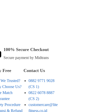
100% Secure Checkout
Secure payment by Midtrans
 Free
Contact Us
 We Trusted?
0882 9771 9028
 Choose Us?
(CS 1)
ce Match
0822 6078 8887
rantee
(CS 2)
ety Procedure
customercare@lite
ansi & Refund
fitness.co.id