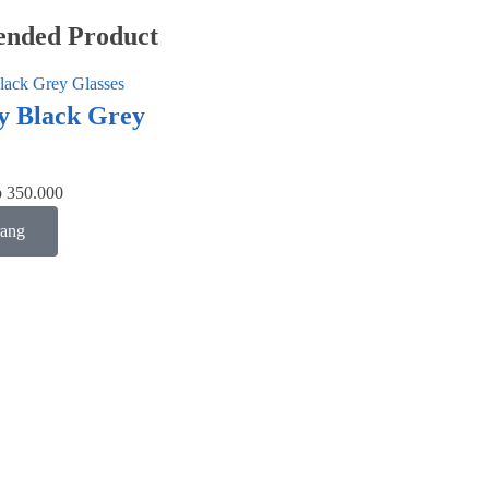
nded Product
ty Black Grey
p
350.000
rang