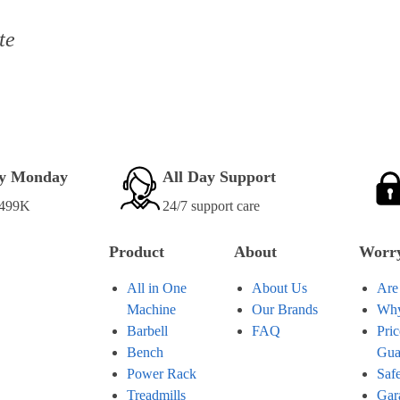
ite
ry Monday
All Day Support
 499K
24/7 support care
Product
About
Worry
All in One
About Us
Are
Machine
Our Brands
Why
Barbell
FAQ
Pri
Bench
Gua
Power Rack
Saf
Treadmills
Gar