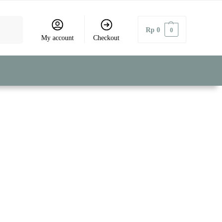
Search
Rp
0
0
My account
Checkout